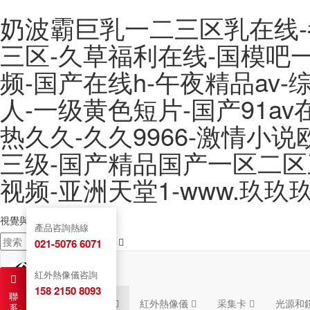
奶波霸巨乳一二三区乳在线-
三区-久草福利在线-国模吧一
频-国产在线h-午夜精品av
人-一级黄色短片-国产91a
热久久-久久9966-激情小
三级-国产精品国产一区二区
视频-亚洲天堂1-www.玖玖
視覺與圖像解決方案提供商
服務熱線：
021-5076 6071
產品咨詢熱線
021-5076 6071
紅外熱像儀咨詢
158 2150 8093
聯
首頁
工業相機
紅外熱像儀
采集卡
光源和
系