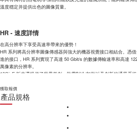
溫度穩定并提供出色的圖像質量。
HR - 速度詳情
在高分辨率下享受高速率帶來的優勢！
HR 系列將高分辨率圖像傳感器與強大的機器視覺接口相結合。憑借
進的接口，HR 系列實現了高達 50 Gbit/s 的數據傳輸速率和高達 122
萬像素的分辨率。
10GigE 版本還提供了世界首創：熱電制冷/加熱以及創新的通風系
確保傳感器溫度絕對穩定，從而獲得出色的圖像質量。
獲取報價
高達 50 Gbit/s 的數據傳輸速率和高達 12200 萬像素的分辨率
產品規格
熱電制冷（TEC）和加熱，配備先進的防塵通風系統，確保傳感
溫度穩定
提供 10GigE Vision、CameraLink、CoaXpress 和 CoaXPress1
口