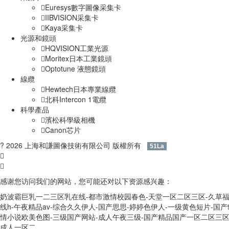
Euresys數字圖像采集卡
IIBVISION采集卡
Kaya采集卡
光源和鏡頭
HQVISION工業光源
Moritex日本工業鏡頭
Optotune 液態鏡頭
線纜
Hewtech日本專業線纜
北科Intercon 1電纜
科學產品
濱松科學級相機
Canon芯片
? 2026 上海和謙圖像技術有限公司 版權所有
滬ICP備12009480
51La
感谢您访问我们的网站，您可能还对以下资源感兴趣：
奶波霸巨乳一二三区乳在线-都市激情校园春色-天堂一区二区三区-久草福
线h-午夜精品av-综合久久伊人-国产思思-婷婷色伊人-一级黄色短片-国产9
情小说欧美色图-三级国产网站-成人午夜三级-国产精品国产一区二区三区四
成人一区二