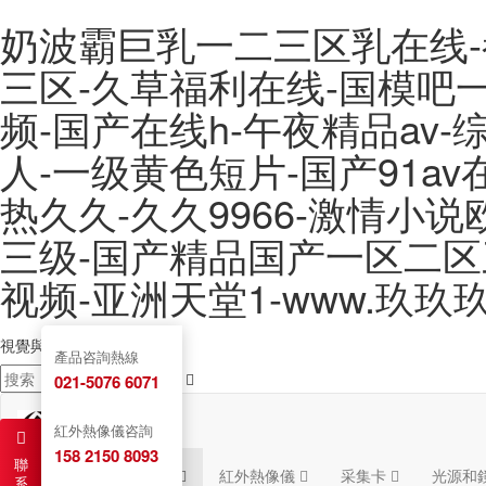
奶波霸巨乳一二三区乳在线-
三区-久草福利在线-国模吧一
频-国产在线h-午夜精品av
人-一级黄色短片-国产91a
热久久-久久9966-激情小
三级-国产精品国产一区二区
视频-亚洲天堂1-www.玖玖
視覺與圖像解決方案提供商
服務熱線：
021-5076 6071
產品咨詢熱線
021-5076 6071
紅外熱像儀咨詢
158 2150 8093
聯
首頁
工業相機
紅外熱像儀
采集卡
光源和
系