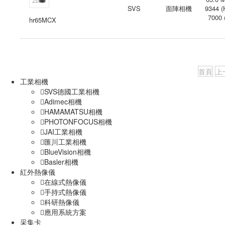
SVS
面陣相機
9344 (
7000 
hr65MCX
首頁
上
工業相機
SVS德國工業相機
Adimec相機
HAMAMATSU相機
PHOTONFOCUS相機
JAI工業相機
匯川工業相機
BlueVision相機
Basler相機
紅外熱像儀
在線式熱像儀
手持式熱像儀
科研熱像儀
應用系統方案
采集卡